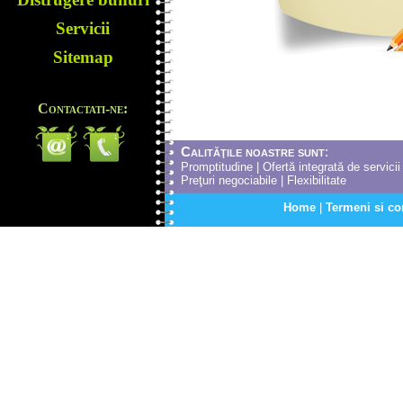
Servicii
Sitemap
Contactati-
ne:
Calităţile noastre sunt
:
Promptitudine | Ofertă integrată de servicii |
Preţuri negociabile | Flexibilitate
Home
|
Termeni si co